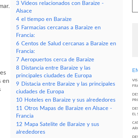
3
Vídeos relacionados con Baraize -
mar.
Alsace
4
el tiempo en Baraize
5
Farmacias cercanas a Baraize en
Francia:
6
Centos de Salud cercanas a Baraize en
Francia:
7
Aeropuertos cerca de Baraize
8
Distancia entre Baraize y las
E
des
principales ciudades de Europa
s en
VI
9
Distacia entre Baraize y las principales
FR
s
ciudades de Europa
DE
10
Hoteles en Baraize y sus alrededores
PR
11
Otros Mapas de Baraize en Alsace -
DE
EL
Francia
CA
12
Mapa Satelite de Baraize y sus
AR
alrededores
DE