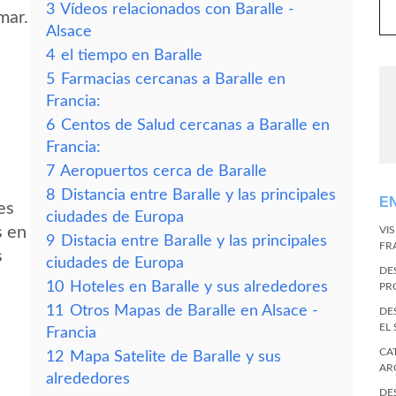
3
Vídeos relacionados con Baralle -
mar.
Alsace
4
el tiempo en Baralle
5
Farmacias cercanas a Baralle en
Francia:
6
Centos de Salud cercanas a Baralle en
Francia:
7
Aeropuertos cerca de Baralle
8
Distancia entre Baralle y las principales
E
es
ciudades de Europa
s en
VI
9
Distacia entre Baralle y las principales
FR
s
ciudades de Europa
DE
10
Hoteles en Baralle y sus alrededores
PR
11
Otros Mapas de Baralle en Alsace -
DE
EL
Francia
CA
12
Mapa Satelite de Baralle y sus
AR
alrededores
DE