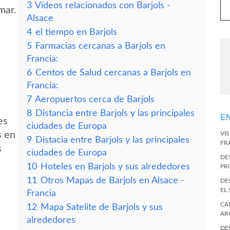
3
Vídeos relacionados con Barjols -
mar.
Alsace
4
el tiempo en Barjols
5
Farmacias cercanas a Barjols en
Francia:
6
Centos de Salud cercanas a Barjols en
Francia:
7
Aeropuertos cerca de Barjols
8
Distancia entre Barjols y las principales
E
es
ciudades de Europa
s en
VI
9
Distacia entre Barjols y las principales
FR
s
ciudades de Europa
DE
10
Hoteles en Barjols y sus alrededores
PR
11
Otros Mapas de Barjols en Alsace -
DE
EL
Francia
CA
12
Mapa Satelite de Barjols y sus
AR
alrededores
DE