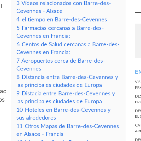
3
Vídeos relacionados con Barre-des-
l
Cevennes - Alsace
4
el tiempo en Barre-des-Cevennes
5
Farmacias cercanas a Barre-des-
Cevennes en Francia:
6
Centos de Salud cercanas a Barre-des-
Cevennes en Francia:
7
Aeropuertos cerca de Barre-des-
Cevennes
E
8
Distancia entre Barre-des-Cevennes y
VI
las principales ciudades de Europa
FR
dad
9
Distacia entre Barre-des-Cevennes y
DE
os
las principales ciudades de Europa
PR
10
Hoteles en Barre-des-Cevennes y
DE
EL
sus alrededores
CA
11
Otros Mapas de Barre-des-Cevennes
AR
en Alsace - Francia
DE