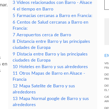
3
Vídeos relacionados con Barro - Alsace
mar.
4
el tiempo en Barro
5
Farmacias cercanas a Barro en Francia:
6
Centos de Salud cercanas a Barro en
Francia:
7
Aeropuertos cerca de Barro
8
Distancia entre Barro y las principales
ciudades de Europa
9
Distacia entre Barro y las principales
E
s
ciudades de Europa
s en
VI
10
Hoteles en Barro y sus alrededores
FR
s
11
Otros Mapas de Barro en Alsace -
DE
Francia
PR
12
Mapa Satelite de Barro y sus
DE
EL
alrededores
CA
13
Mapa Normal google de Barro y sus
AR
alrededores
DE