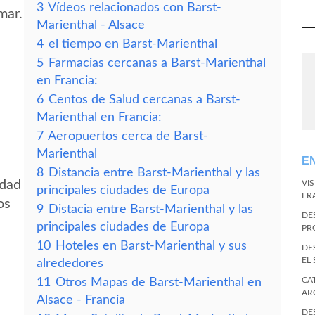
3
Vídeos relacionados con Barst-
mar.
Marienthal - Alsace
4
el tiempo en Barst-Marienthal
5
Farmacias cercanas a Barst-Marienthal
en Francia:
6
Centos de Salud cercanas a Barst-
Marienthal en Francia:
7
Aeropuertos cerca de Barst-
Marienthal
E
8
Distancia entre Barst-Marienthal y las
idad
VI
principales ciudades de Europa
FR
os
9
Distacia entre Barst-Marienthal y las
DE
principales ciudades de Europa
PR
10
Hoteles en Barst-Marienthal y sus
DE
EL
alrededores
CA
11
Otros Mapas de Barst-Marienthal en
AR
Alsace - Francia
DE