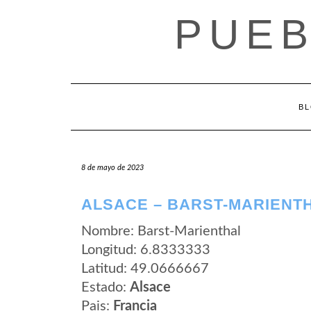
Saltar
PUEB
al
contenido
B
8 de mayo de 2023
ALSACE – BARST-MARIENT
Nombre: Barst-Marienthal
Longitud: 6.8333333
Latitud: 49.0666667
Estado:
Alsace
Pais:
Francia