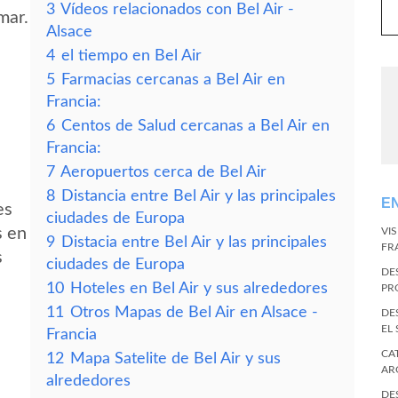
3
Vídeos relacionados con Bel Air -
mar.
Alsace
4
el tiempo en Bel Air
5
Farmacias cercanas a Bel Air en
Francia:
6
Centos de Salud cercanas a Bel Air en
Francia:
7
Aeropuertos cerca de Bel Air
8
Distancia entre Bel Air y las principales
E
es
ciudades de Europa
s en
VI
9
Distacia entre Bel Air y las principales
FR
s
ciudades de Europa
DE
10
Hoteles en Bel Air y sus alrededores
PR
11
Otros Mapas de Bel Air en Alsace -
DE
EL
Francia
CA
12
Mapa Satelite de Bel Air y sus
AR
alrededores
DE