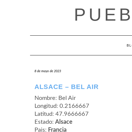
Saltar
PUEB
al
contenido
B
8 de mayo de 2023
ALSACE – BEL AIR
Nombre: Bel Air
Longitud: 0.2166667
Latitud: 47.9666667
Estado:
Alsace
Pais:
Francia