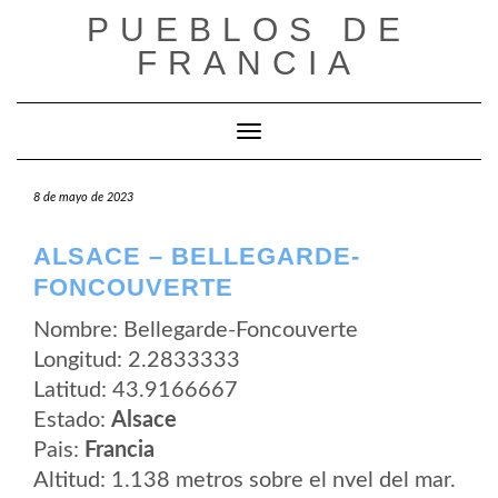
Saltar
PUEBLOS DE
al
contenido
FRANCIA
Cambiar modo de navegación
8 de mayo de 2023
ALSACE – BELLEGARDE-
FONCOUVERTE
Nombre: Bellegarde-Foncouverte
Longitud: 2.2833333
Latitud: 43.9166667
Estado:
Alsace
Pais:
Francia
Altitud: 1.138 metros sobre el nvel del mar.