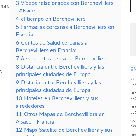
3
Vídeos relacionados con Berchevilliers
mar.
- Alsace
4
el tiempo en Berchevilliers
5
Farmacias cercanas a Berchevilliers en
Francia:
6
Centos de Salud cercanas a
Berchevilliers en Francia:
7
Aeropuertos cerca de Berchevilliers
8
Distancia entre Berchevilliers y las
E
s
principales ciudades de Europa
VI
9
Distacia entre Berchevilliers y las
FR
principales ciudades de Europa
DE
10
Hoteles en Berchevilliers y sus
PR
alrededores
DE
EL
11
Otros Mapas de Berchevilliers en
CA
Alsace - Francia
AR
12
Mapa Satelite de Berchevilliers y sus
DE