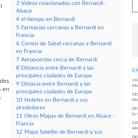
3
Vídeos relacionados con Bernardi -
l
Alsace
4
el tiempo en Bernardi
5
Farmacias cercanas a Bernardi en
Francia:
6
Centos de Salud cercanas a Bernardi
en Francia:
7
Aeropuertos cerca de Bernardi
8
Distancia entre Bernardi y las
E
principales ciudades de Europa
edes
VI
9
Distacia entre Bernardi y las
FR
s en
principales ciudades de Europa
DE
s
10
Hoteles en Bernardi y sus
PR
alrededores
DE
EL
11
Otros Mapas de Bernardi en Alsace -
CA
Francia
AR
12
Mapa Satelite de Bernardi y sus
DE