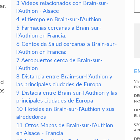
3
Vídeos relacionados con Brain-sur-
ar.
l'Authion - Alsace
4
el tiempo en Brain-sur-l'Authion
5
Farmacias cercanas a Brain-sur-
l'Authion en Francia:
6
Centos de Salud cercanas a Brain-sur-
l'Authion en Francia:
7
Aeropuertos cerca de Brain-sur-
l'Authion
E
8
Distancia entre Brain-sur-l'Authion y
ad
VI
las principales ciudades de Europa
FR
os
9
Distacia entre Brain-sur-l'Authion y las
DE
principales ciudades de Europa
PR
10
Hoteles en Brain-sur-l'Authion y sus
DE
EL
alrededores
CA
11
Otros Mapas de Brain-sur-l'Authion
AR
en Alsace - Francia
DE