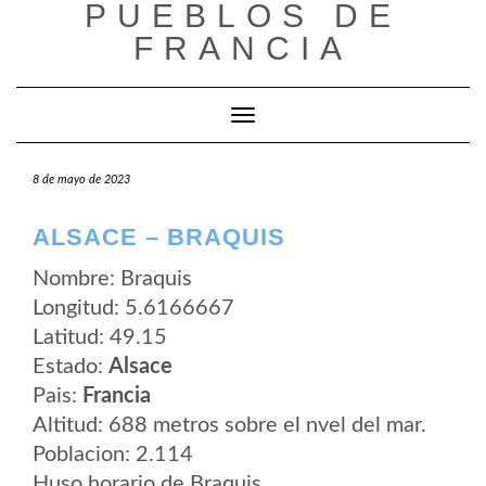
PUEBLOS DE
Saltar
al
FRANCIA
contenido
Cambiar modo de navegación
8 de mayo de 2023
ALSACE – BRAQUIS
Nombre: Braquis
Longitud: 5.6166667
Latitud: 49.15
Estado:
Alsace
Pais:
Francia
Altitud: 688 metros sobre el nvel del mar.
Poblacion: 2.114
Huso horario de Braquis