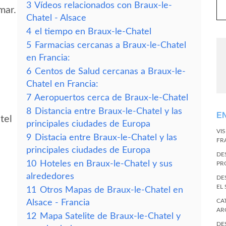
3
Vídeos relacionados con Braux-le-
mar.
Chatel - Alsace
4
el tiempo en Braux-le-Chatel
5
Farmacias cercanas a Braux-le-Chatel
en Francia:
6
Centos de Salud cercanas a Braux-le-
Chatel en Francia:
7
Aeropuertos cerca de Braux-le-Chatel
8
Distancia entre Braux-le-Chatel y las
E
tel
principales ciudades de Europa
VI
9
Distacia entre Braux-le-Chatel y las
FR
principales ciudades de Europa
DE
10
Hoteles en Braux-le-Chatel y sus
PR
alrededores
DE
EL
11
Otros Mapas de Braux-le-Chatel en
CA
Alsace - Francia
AR
12
Mapa Satelite de Braux-le-Chatel y
DE