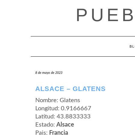
Saltar
PUEB
al
contenido
B
8 de mayo de 2023
ALSACE – GLATENS
Nombre: Glatens
Longitud: 0.9166667
Latitud: 43.8833333
Estado:
Alsace
Pais:
Francia