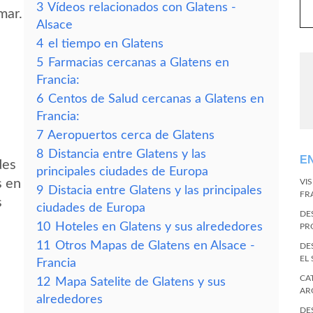
3
Vídeos relacionados con Glatens -
mar.
Alsace
4
el tiempo en Glatens
5
Farmacias cercanas a Glatens en
Francia:
6
Centos de Salud cercanas a Glatens en
Francia:
7
Aeropuertos cerca de Glatens
8
Distancia entre Glatens y las
E
des
principales ciudades de Europa
s en
VI
9
Distacia entre Glatens y las principales
FR
s
ciudades de Europa
DE
10
Hoteles en Glatens y sus alrededores
PR
11
Otros Mapas de Glatens en Alsace -
DE
EL
Francia
CA
12
Mapa Satelite de Glatens y sus
AR
alrededores
DE