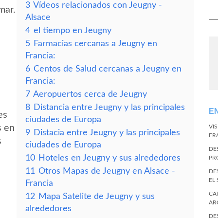
3
Vídeos relacionados con Jeugny -
mar.
Alsace
4
el tiempo en Jeugny
5
Farmacias cercanas a Jeugny en
Francia:
6
Centos de Salud cercanas a Jeugny en
Francia:
7
Aeropuertos cerca de Jeugny
8
Distancia entre Jeugny y las principales
E
es
ciudades de Europa
s en
VI
9
Distacia entre Jeugny y las principales
FR
s
ciudades de Europa
DE
10
Hoteles en Jeugny y sus alrededores
PR
11
Otros Mapas de Jeugny en Alsace -
DE
EL
Francia
CA
12
Mapa Satelite de Jeugny y sus
AR
alrededores
DE