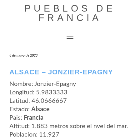
Saltar
PUEBLOS DE
al
contenido
FRANCIA
Cambiar modo de navegación
8 de mayo de 2023
ALSACE – JONZIER-EPAGNY
Nombre: Jonzier-Epagny
Longitud: 5.9833333
Latitud: 46.0666667
Estado:
Alsace
Pais:
Francia
Altitud: 1.883 metros sobre el nvel del mar.
Poblacion: 11.927