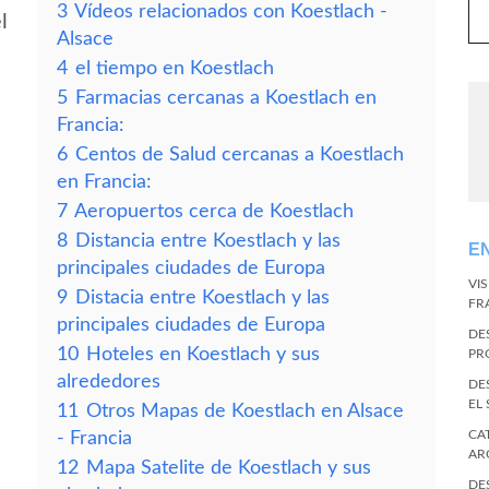
3
Vídeos relacionados con Koestlach -
l
Alsace
4
el tiempo en Koestlach
5
Farmacias cercanas a Koestlach en
Francia:
6
Centos de Salud cercanas a Koestlach
en Francia:
7
Aeropuertos cerca de Koestlach
8
Distancia entre Koestlach y las
E
principales ciudades de Europa
VI
9
Distacia entre Koestlach y las
FR
principales ciudades de Europa
DE
10
Hoteles en Koestlach y sus
PR
alrededores
DE
EL
11
Otros Mapas de Koestlach en Alsace
CA
- Francia
AR
12
Mapa Satelite de Koestlach y sus
DE