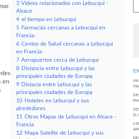
3
Vídeos relacionados con Lebucqui -
mar.
Alsace
4
el tiempo en Lebucqui
5
Farmacias cercanas a Lebucqui en
Francia:
6
Centos de Salud cercanas a Lebucqui
en Francia:
7
Aeropuertos cerca de Lebucqui
8
Distancia entre Lebucqui y las
E
edes
principales ciudades de Europa
s en
VI
9
Distacia entre Lebucqui y las
FR
s
principales ciudades de Europa
DE
10
Hoteles en Lebucqui y sus
PR
alrededores
DE
EL
11
Otros Mapas de Lebucqui en Alsace -
CA
Francia
AR
12
Mapa Satelite de Lebucqui y sus
DE