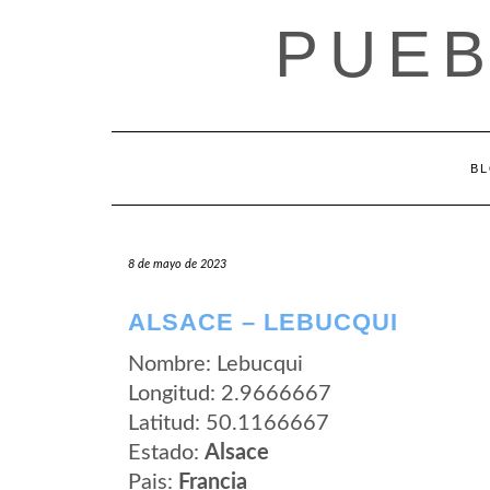
Saltar
PUEB
al
contenido
B
8 de mayo de 2023
ALSACE – LEBUCQUI
Nombre: Lebucqui
Longitud: 2.9666667
Latitud: 50.1166667
Estado:
Alsace
Pais:
Francia