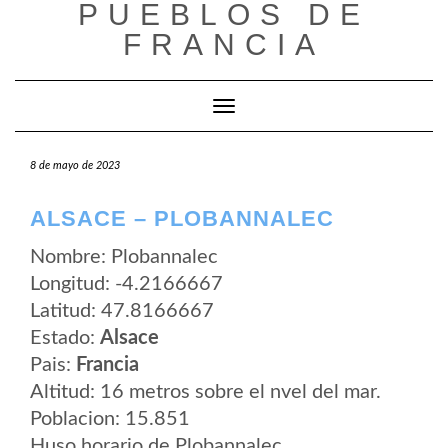
PUEBLOS DE
Saltar
al
FRANCIA
contenido
Cambiar modo de navegación
8 de mayo de 2023
ALSACE – PLOBANNALEC
Nombre: Plobannalec
Longitud: -4.2166667
Latitud: 47.8166667
Estado:
Alsace
Pais:
Francia
Altitud: 16 metros sobre el nvel del mar.
Poblacion: 15.851
Huso horario de Plobannalec