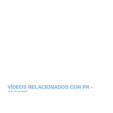
VÍDEOS RELACIONADOS CON PR -
ALSACE
Aqui os dejamos algunos de los videos que