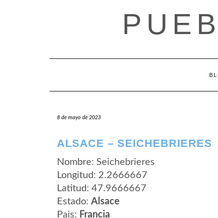
Saltar
PUEB
al
contenido
B
8 de mayo de 2023
ALSACE – SEICHEBRIERES
Nombre: Seichebrieres
Longitud: 2.2666667
Latitud: 47.9666667
Estado:
Alsace
Pais:
Francia