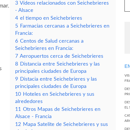
3
Vídeos relacionados con Seichebrieres
mar.
- Alsace
4
el tiempo en Seichebrieres
5
Farmacias cercanas a Seichebrieres en
Francia:
6
Centos de Salud cercanas a
Seichebrieres en Francia:
7
Aeropuertos cerca de Seichebrieres
8
Distancia entre Seichebrieres y las
E
s
principales ciudades de Europa
VI
9
Distacia entre Seichebrieres y las
FR
principales ciudades de Europa
DE
10
Hoteles en Seichebrieres y sus
PR
alrededores
DE
EL
11
Otros Mapas de Seichebrieres en
CA
Alsace - Francia
AR
12
Mapa Satelite de Seichebrieres y sus
DE