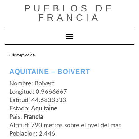
Saltar
PUEBLOS DE
al
contenido
FRANCIA
Cambiar modo de navegación
8 de mayo de 2023
AQUITAINE – BOIVERT
Nombre: Boivert
Longitud: 0.9666667
Latitud: 44.6833333
Estado:
Aquitaine
Pais:
Francia
Altitud: 790 metros sobre el nvel del mar.
Poblacion: 2.446