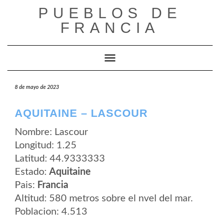
Saltar
PUEBLOS DE
al
contenido
FRANCIA
Cambiar modo de navegación
8 de mayo de 2023
AQUITAINE – LASCOUR
Nombre: Lascour
Longitud: 1.25
Latitud: 44.9333333
Estado:
Aquitaine
Pais:
Francia
Altitud: 580 metros sobre el nvel del mar.
Poblacion: 4.513