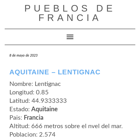
Saltar
PUEBLOS DE
al
contenido
FRANCIA
Cambiar modo de navegación
8 de mayo de 2023
AQUITAINE – LENTIGNAC
Nombre: Lentignac
Longitud: 0.85
Latitud: 44.9333333
Estado:
Aquitaine
Pais:
Francia
Altitud: 666 metros sobre el nvel del mar.
Poblacion: 2.574