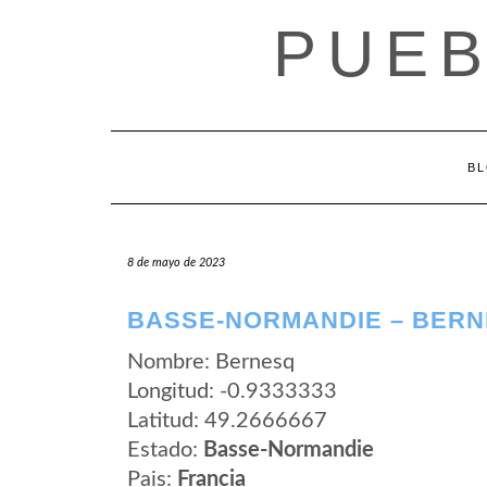
Saltar
PUEB
al
contenido
B
8 de mayo de 2023
BASSE-NORMANDIE – BER
Nombre: Bernesq
Longitud: -0.9333333
Latitud: 49.2666667
Estado:
Basse-Normandie
Pais:
Francia